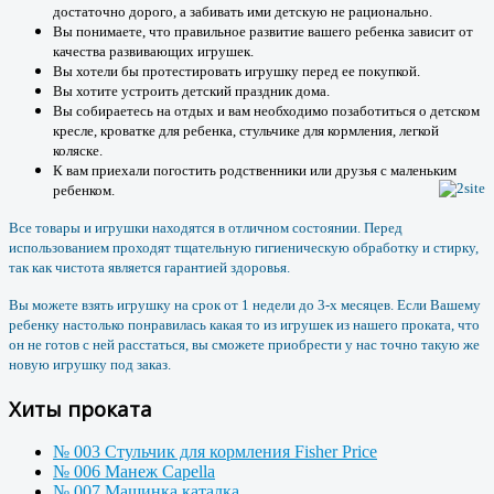
достаточно дорого, а забивать ими детскую не рационально.
Вы понимаете, что правильное развитие вашего ребенка зависит от
качества развивающих игрушек.
Вы хотели бы протестировать игрушку перед ее покупкой.
Вы хотите устроить детский праздник дома.
Вы собираетесь на отдых и вам необходимо позаботиться о детском
кресле, кроватке для ребенка, стульчике для кормления, легкой
коляске.
К вам приехали погостить родственники или друзья с маленьким
ребенком.
Все товары и игрушки находятся в отличном состоянии. Перед
использованием проходят тщательную гигиеническую обработку и стирку,
так как чистота является гарантией здоровья.
Вы можете взять игрушку на срок от 1 недели до 3-х месяцев. Если Вашему
ребенку настолько понравилась какая то из игрушек из нашего проката, что
он не готов с ней расстаться, вы сможете приобрести у нас точно такую же
новую игрушку под заказ.
Хиты проката
№ 003 Стульчик для кормления Fisher Price
№ 006 Манеж Capella
№ 007 Машинка каталка