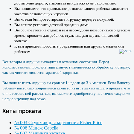
достаточно дорого, а забивать ими детскую не рационально.
Вы понимаете, что правильное развитие вашего ребенка зависит от
качества развивающих игрушек.
Вы хотели бы протестировать игрушку перед ее покупкой.
Вы хотите устроить детский праздник дома.
Вы собираетесь на отдых и вам необходимо позаботиться о детском
кресле, кроватке для ребенка, стульчике для кормления, легкой
коляске.
К вам приехали погостить родственники или друзья с маленьким
ребенком.
Все товары и игрушки находятся в отличном состоянии. Перед
использованием проходят тщательную гигиеническую обработку и стирку,
так как чистота является гарантией здоровья.
Вы можете взять игрушку на срок от 1 недели до 3-х месяцев. Если Вашему
ребенку настолько понравилась какая то из игрушек из нашего проката, что
он не готов с ней расстаться, вы сможете приобрести у нас точно такую же
новую игрушку под заказ.
Хиты проката
№ 003 Стульчик для кормления Fisher Price
№ 006 Манеж Capella
№ 007 Машинка каталка